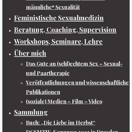
männliche* Sexualität
Feministische Sexualmedizin
Beratung, Coaching, Supervision
Workshops, Seminare, Lehre
Über mich
Das Gute an (schl)echtem Sex – Sexual-
und Paartherapie
Veröffentlichungen und wissenschaftliche
Publikationen
(soziale) Medien – Film – Video
Sammlung
Buch: „Die Liebe im Herbst“
DGSMTW-Kongress 2022 in Dresden