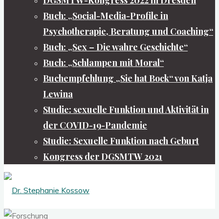
Buch: „Social-Media-Profile in
Psychotherapie, Beratung und Coaching“
Buch: „Sex – Die wahre Geschichte“
Buch: „Schlampen mit Moral“
Buchempfehlung „Sie hat Bock“ von Katja
Lewina
Studie: sexuelle Funktion und Aktivität in
der COVID-19-Pandemie
Studie: Sexuelle Funktion nach Geburt
Kongress der DGSMTW 2021
Dr.