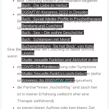
eine Trennung friedlich und freundlich begleitet
Buch: „Die Liebe im Herbst“
werden soll
DGSMTW-Kongress 2022 in Dresden
ein oder mehrere Partner*innen in einer
Buch: „Social-Media-Profile in Psychotherapie,
Beziehung etwas ändern wollen und dafür
Beratung und Coaching“
Unterstützung benötigen
Buch: „Sex – Die wahre Geschichte“
Buch: „Schlampen mit Moral“
Buchempfehlung „Sie hat Bock“ von Katja
Eine Beratung bzw. ein Coaching ist
nicht
sinnvoll,
Lewina
wenn
Studie: sexuelle Funktion und Aktivität in der
COVID-19-Pandemie
eine (psychische) Erkrankung oder Symptome
Studie: Sexuelle Funktion nach Geburt
einer Erkrankung behandelt werden sollen (dafür
Kongress der DGSMTW 2021
sind therapeutische
Verfahren
vorgesehen)
die Partner*innen „hochstrittig“ sind (auch hier
ist in meiner Erfahrung vielleicht eher eine
Therapie zielführend)
es keinen klaren Auftrag oder kein klares Ziel