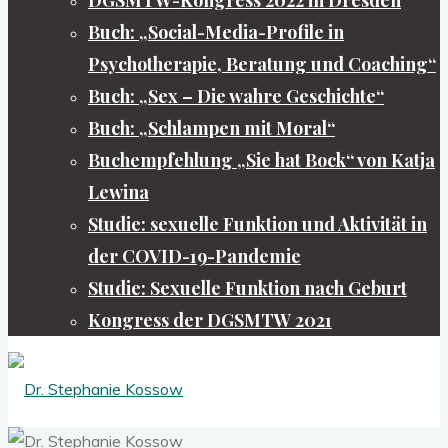
Buch: „Social-Media-Profile in
Psychotherapie, Beratung und Coaching“
Buch: „Sex – Die wahre Geschichte“
Buch: „Schlampen mit Moral“
Buchempfehlung „Sie hat Bock“ von Katja
Lewina
Studie: sexuelle Funktion und Aktivität in
der COVID-19-Pandemie
Studie: Sexuelle Funktion nach Geburt
Kongress der DGSMTW 2021
Dr.