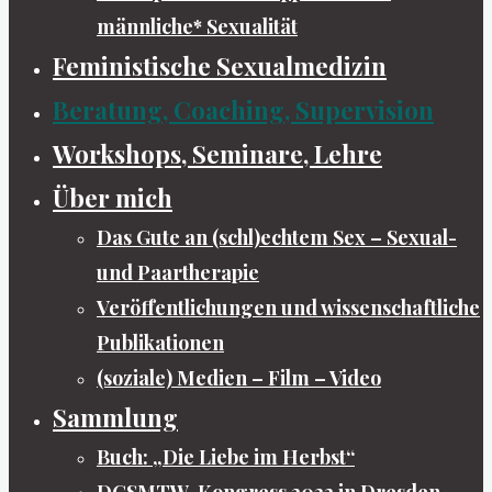
männliche* Sexualität
Feministische Sexualmedizin
Beratung, Coaching, Supervision
Workshops, Seminare, Lehre
Über mich
Das Gute an (schl)echtem Sex – Sexual-
und Paartherapie
Veröffentlichungen und wissenschaftliche
Publikationen
(soziale) Medien – Film – Video
Sammlung
Buch: „Die Liebe im Herbst“
DGSMTW-Kongress 2022 in Dresden