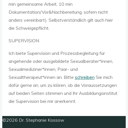
min gemeinsame Arbeit, 10 min
Dokumentation/Vor&Nachbereitung, sofern nicht
anders vereinbart). Selbstverständlich gilt auch hier
die Schweigepflicht.
SUPERVISION
Ich biete Supervision und Prozessbegleitung für
angehende oder ausgebildete Sexualberater*innen,
Sexualmediziner*innen, Paar- und
Sexualtherapeut*innen an. Bitte
schreiben
Sie mich
dafür gerne an, um zu klären, ob die Voraussetzungen
auf beiden Seiten stimmen und Ihr Ausbildungsinstitut
die Supervision bei mir anerkennt.
Nach
©2026 Dr. Stephanie Kossow
oben