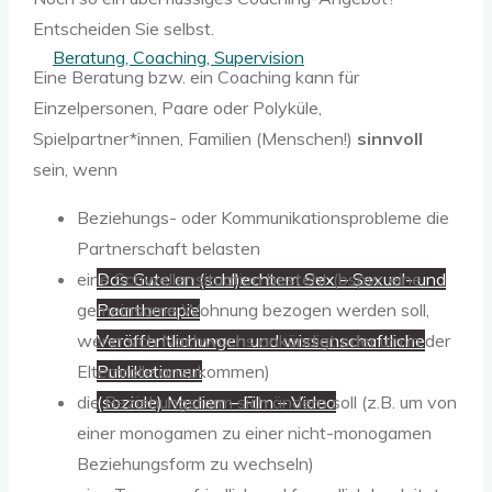
Entscheiden Sie selbst.
Beratung, Coaching, Supervision
Eine Beratung bzw. ein Coaching kann für
Einzelpersonen, Paare oder Polyküle,
Spielpartner*innen, Familien (Menschen!)
sinnvoll
Workshops, Seminare, Lehre
sein, wenn
Beziehungs- oder Kommunikationsprobleme die
Über mich
Partnerschaft belasten
eine Schwellensituation besteht (bspw. eine
Das Gute an (schl)echtem Sex – Sexual- und
gemeinsame Wohnung bezogen werden soll,
Paartherapie
wenn sich Nachwuchs ankündigt oder um in der
Veröffentlichungen und wissenschaftliche
Elternrolle anzukommen)
Publikationen
die Beziehungsform sich ändern soll (z.B. um von
(soziale) Medien – Film – Video
einer monogamen zu einer nicht-monogamen
Sammlung
Beziehungsform zu wechseln)