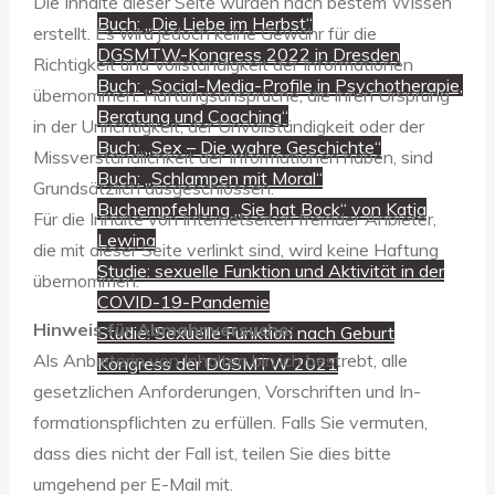
Die Inhalte dieser Seite wurden nach bestem Wissen
Buch: „Die Liebe im Herbst“
erstellt. Es wird jedoch keine Gewähr für die
DGSMTW-Kongress 2022 in Dresden
Richtigkeit und Vollständigkeit der Informationen
Buch: „Social-Media-Profile in Psychotherapie,
übernommen. Haftungsansprüche, die ihren Ur­sprung
Beratung und Coaching“
in der Unrichtigkeit, der Unvollständigkeit oder der
Buch: „Sex – Die wahre Geschichte“
Missverständlichkeit der Informationen haben, sind
Buch: „Schlampen mit Moral“
Grundsätzlich ausgeschlossen.
Buchempfehlung „Sie hat Bock“ von Katja
Für die Inhalte von Internetseiten fremder Anbieter,
Lewina
die mit dieser Seite verlinkt sind, wird keine Haftung
Studie: sexuelle Funktion und Aktivität in der
übernommen.
COVID-19-Pandemie
Hinweis für Abmahnversuche:
Studie: Sexuelle Funktion nach Geburt
Als Anbieterin von Inhalten bin ich bestrebt, alle
Kongress der DGSMTW 2021
gesetzlichen Anforderungen, Vorschriften und In­
formations­pflichten zu erfüllen. Falls Sie vermuten,
dass dies nicht der Fall ist, teilen Sie dies bitte
umgehend per E-Mail mit.