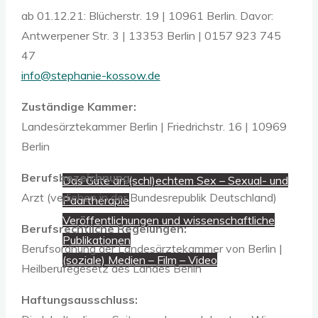
ab 01.12.21: Blücherstr. 19 | 10961 Berlin. Davor:
Antwerpener Str. 3 | 13353 Berlin | 0157 923 745
Beratung, Coaching, Supervision
47
info@stephanie-kossow.de
Workshops, Seminare, Lehre
Zuständige Kammer:
Landesärztekammer Berlin | Friedrichstr. 16 | 10969
Über mich
Berlin
Berufsbezeichnung:
Das Gute an (schl)echtem Sex – Sexual- und
Arzt (verliehen in der Bundesrepublik Deutschland)
Paartherapie
Veröffentlichungen und wissenschaftliche
Berufsrechtliche Regelungen:
Publikationen
Berufsordnung der Landesärztekammer von Berlin |
(soziale) Medien – Film – Video
Heilberufegesetz des Landes Berlin
Sammlung
Haftungsausschluss: