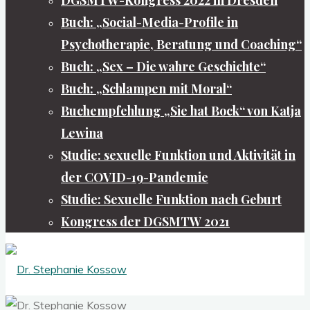
Buch: „Social-Media-Profile in
Psychotherapie, Beratung und Coaching“
Buch: „Sex – Die wahre Geschichte“
Buch: „Schlampen mit Moral“
Buchempfehlung „Sie hat Bock“ von Katja
Lewina
Studie: sexuelle Funktion und Aktivität in
der COVID-19-Pandemie
Studie: Sexuelle Funktion nach Geburt
Kongress der DGSMTW 2021
Dr.