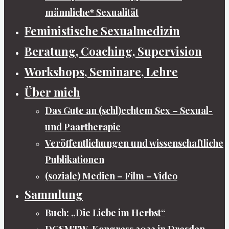
männliche* Sexualität
Feministische Sexualmedizin
Beratung, Coaching, Supervision
Workshops, Seminare, Lehre
Über mich
Das Gute an (schl)echtem Sex – Sexual-
und Paartherapie
Veröffentlichungen und wissenschaftliche
Publikationen
(soziale) Medien – Film – Video
Sammlung
Buch: „Die Liebe im Herbst“
DGSMTW-Kongress 2022 in Dresden