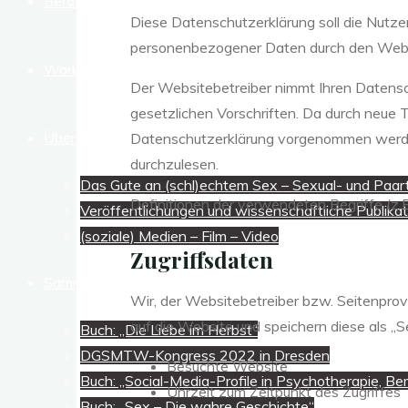
Beratung, Coaching, Supervision
Diese Datenschutzerklärung soll die Nutz
personenbezogener Daten durch den Websi
Workshops, Seminare, Lehre
Der Websitebetreiber nimmt Ihren Datensc
gesetzlichen Vorschriften. Da durch neue
Über mich
Datenschutzerklärung vorgenommen werden
durchzulesen.
Das Gute an (schl)echtem Sex – Sexual- und Paar
Definitionen der verwendeten Begriffe (z.
Veröffentlichungen und wissenschaftliche Publika
(soziale) Medien – Film – Video
Zugriffsdaten
Sammlung
Wir, der Websitebetreiber bzw. Seitenprovi
auf die Website und speichern diese als „S
Buch: „Die Liebe im Herbst“
DGSMTW-Kongress 2022 in Dresden
Besuchte Website
Buch: „Social-Media-Profile in Psychotherapie, B
Uhrzeit zum Zeitpunkt des Zugriffes
Buch: „Sex – Die wahre Geschichte“