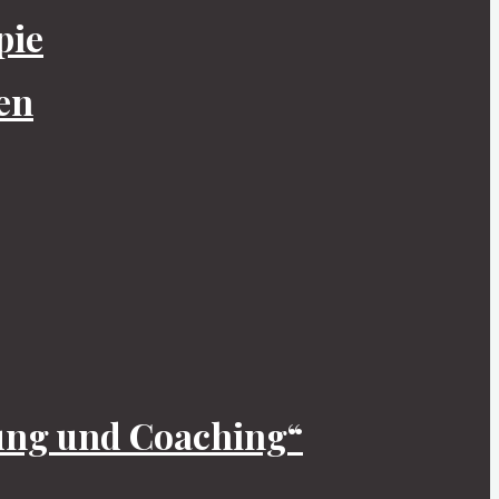
pie
en
tung und Coaching“