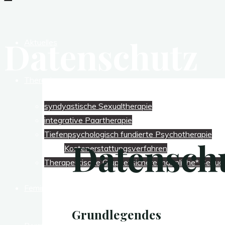
Stephanie
Kossow
Sexualmedizin
Datenschutz
Aktuelles
|
Paartherapie
|
Therapie
Psychotherapie
syndyastische Sexualtherapie
integrative Paartherapie
Tiefenpsychologisch fundierte Psychotherapie
Datensch
Kostenerstattungsverfahren
Therapeutische Gruppe: sichere männliche* Sexual
Feministische Sexualmedizin
Grundlegendes