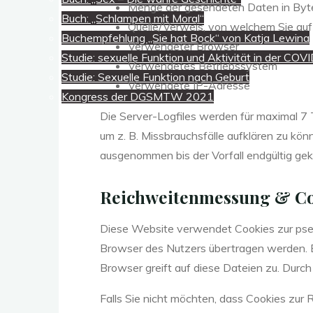
Menge der gesendeten Daten in Byt
Buch: „Schlampen mit Moral“
Quelle/Verweis, von welchem Sie auf
Buchempfehlung „Sie hat Bock“ von Katja Lewina
Verwendeter Browser
Studie: sexuelle Funktion und Aktivität in der C
Verwendetes Betriebssystem
Studie: Sexuelle Funktion nach Geburt
Verwendete IP-Adresse
Kongress der DGSMTW 2021
Die Server-Logfiles werden für maximal 7 
um z. B. Missbrauchsfälle aufklären zu k
ausgenommen bis der Vorfall endgültig geklä
Reichweitenmessung & Co
Diese Website verwendet Cookies zur pse
Browser des Nutzers übertragen werden. Be
Browser greift auf diese Dateien zu. Durch
Falls Sie nicht möchten, dass Cookies zur