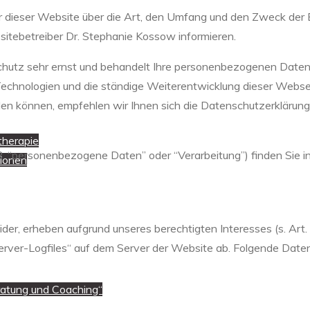
er dieser Website über die Art, den Umfang und den Zweck de
tebetreiber Dr. Stephanie Kossow informieren.
hutz sehr ernst und behandelt Ihre personenbezogenen Daten 
 Technologien und die ständige Weiterentwicklung dieser Webs
 können, empfehlen wir Ihnen sich die Datenschutzerklärung
therapie
B. “personenbezogene Daten” oder “Verarbeitung”) finden Sie i
tionen
der, erheben aufgrund unseres berechtigten Interesses (s. Art. 
erver-Logfiles“ auf dem Server der Website ab. Folgende Daten
eratung und Coaching“