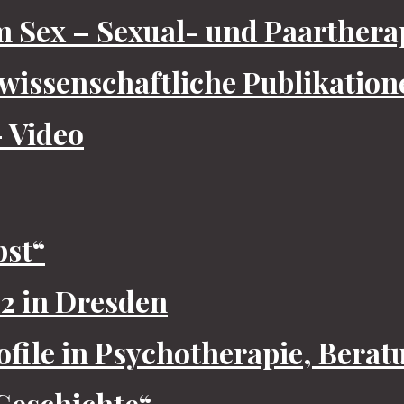
m Sex – Sexual- und Paarthera
wissenschaftliche Publikation
– Video
bst“
 in Dresden
file in Psychotherapie, Bera
Geschichte“