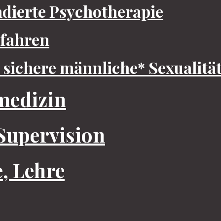
ndierte Psychotherapie
rfahren
sichere männliche* Sexualitä
medizin
Supervision
, Lehre