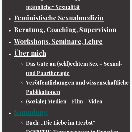
männliche* Sexualität
Feministische Sexualmedizin
Beratung, Coaching, Supervision
Workshops, Seminare, Lehre
Über mich
Das Gute an (schl)echtem Sex – Sexual-
und Paartherapie
Veröffentlichungen und wissenschaftliche
Publikationen
(soziale) Medien – Film – Video
Sammlung
Buch: „Die Liebe im Herbst“
DGSMTW-Kongress 2022 in Dresden