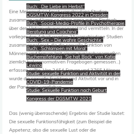
Buch: „Die Liebe im Herbst“
Eine Metaanalyse fasst verschiedene Studien
DGSMTW-Kongress 2022 in Dresden
zusammen und kann so einen ganz guten Eindruck
Buch: „Social-Media-Profile in Psychotherapie,
über den Untersuchungsgegenstand vermitteln. In der
Beratung und Coaching“
vorliegenden Arbeit wurden 21 verschiedene Studien
Buch: „Sex – Die wahre Geschichte“
zusammengefasst, die die sexuelle Funktion von
Buch: „Schlampen mit Moral“
Männern und Frauen (mit einem zugegebenermaßen
Buchempfehlung „Sie hat Bock“ von Katja
ziemlich heteronormativen Fragebogen gemessen…)
Lewina
erfassen sollte. Von 2454 Frauen und 3765 Männer
Studie: sexuelle Funktion und Aktivität in der
wurde die sexuelle Funktion und Aktivität vor und in
COVID-19-Pandemie
der Pandemie verglichen.
Studie: Sexuelle Funktion nach Geburt
Kongress der DGSMTW 2021
Das (wenig überraschende) Ergebnis der Studie lautet:
Die sexuelle Funktionsfähigkeit (zum Beispiel die
Appetenz, also die sexuelle Lust oder die