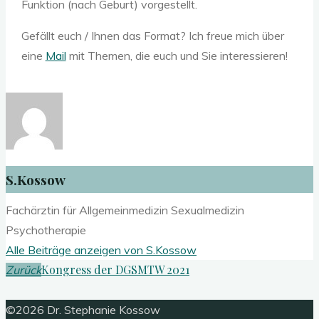
Funktion (nach Geburt) vorgestellt.
Gefällt euch / Ihnen das Format? Ich freue mich über
eine
Mail
mit Themen, die euch und Sie interessieren!
S.Kossow
Fachärztin für Allgemeinmedizin Sexualmedizin
Psychotherapie
Alle Beiträge anzeigen von S.Kossow
Kongress der DGSMTW 2021
Zurück
Nach
©2026 Dr. Stephanie Kossow