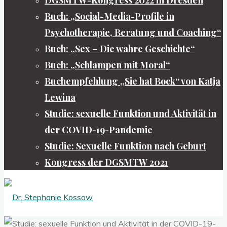
Buch: „Social-Media-Profile in
Psychotherapie, Beratung und Coaching“
Buch: „Sex – Die wahre Geschichte“
Buch: „Schlampen mit Moral“
Buchempfehlung „Sie hat Bock“ von Katja
Lewina
Studie: sexuelle Funktion und Aktivität in
der COVID-19-Pandemie
Studie: Sexuelle Funktion nach Geburt
Kongress der DGSMTW 2021
Dr.