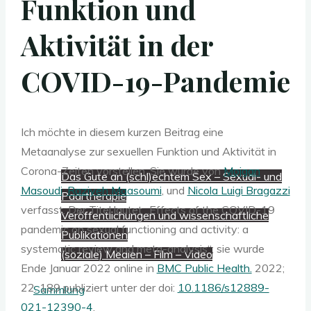
Funktion und
Aktivität in der
Beratung, Coaching, Supervision
COVID-19-Pandemie
Workshops, Seminare, Lehre
Ich möchte in diesem kurzen Beitrag eine
Über mich
Metaanalyse zur sexuellen Funktion und Aktivität in
Corona-Zeiten vorstellen. Sie wurde von
Mojgan
Das Gute an (schl)echtem Sex – Sexual- und
Masoudi
,
Raziyeh Maasoumi
, und
Nicola Luigi Bragazzi
Paartherapie
verfasst. Der Titel lautet „Effects of the COVID-19
Veröffentlichungen und wissenschaftliche
pandemic on sexual functioning and activity: a
Publikationen
systematic review and meta-analysis“; sie wurde
(soziale) Medien – Film – Video
Ende Januar 2022 online in
BMC Public Health.
2022;
22: 189 publiziert unter der doi:
10.1186/s12889-
Sammlung
021-12390-4
.