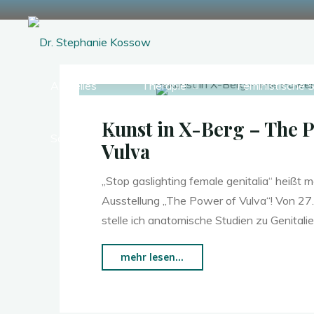
Zum
Inhalt
springen
Aktuelles
Therapie
Feministische 
Dr.
Stephanie
Kunst in X-Berg – The 
Sammlung
Kossow
Vulva
„Stop gaslighting female genitalia“ heißt m
Ausstellung „The Power of Vulva“! Von 2
stelle ich anatomische Studien zu Genitalie
"Kunst
mehr lesen...
in
X-