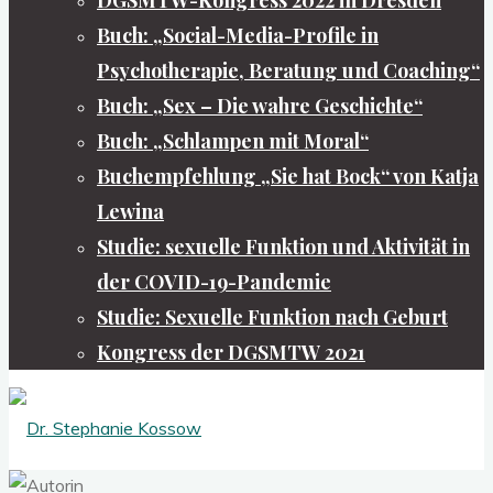
Buch: „Social-Media-Profile in
Psychotherapie, Beratung und Coaching“
Buch: „Sex – Die wahre Geschichte“
Buch: „Schlampen mit Moral“
Buchempfehlung „Sie hat Bock“ von Katja
Lewina
Studie: sexuelle Funktion und Aktivität in
der COVID-19-Pandemie
Studie: Sexuelle Funktion nach Geburt
Kongress der DGSMTW 2021
Dr.