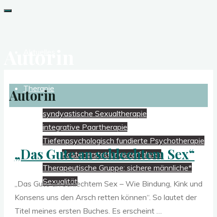
Stephanie
Kossow
Sexualmedizin
Autorin
Aktuelles
|
Paartherapie
|
Therapie
Autorin
Psychotherapie
syndyastische Sexualtherapie
integrative Paartherapie
Tiefenpsychologisch fundierte Psychotherapie
„Das Gute an schlechtem Sex“
Kostenerstattungsverfahren
Therapeutische Gruppe: sichere männliche*
Sexualität
„Das Gute an schlechtem Sex – Wie Bindung, Kink und
Konsens uns den Arsch retten können“. So lautet der
Feministische Sexualmedizin
Titel meines ersten Buches. Es erscheint …