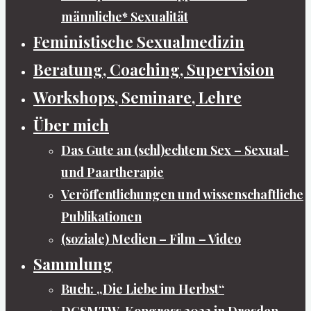
männliche* Sexualität
Feministische Sexualmedizin
Beratung, Coaching, Supervision
Workshops, Seminare, Lehre
Über mich
Das Gute an (schl)echtem Sex – Sexual-
und Paartherapie
Veröffentlichungen und wissenschaftliche
Publikationen
(soziale) Medien – Film – Video
Sammlung
Buch: „Die Liebe im Herbst“
DGSMTW-Kongress 2022 in Dresden